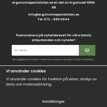
ergonomispecialisten.se en del av Ergohuset ERMI
AB
info@ergonomispecialisten.se
Tel. 072 - 899 0044
Prenumerera på nyhetsbrevet för våra bästa
erbjudanden och nyheter!
De uppgifter du matar in kommer endast användas till våra nyhetsbrev.
Villkor
Vi använder cookies
Kontakt
Vi använder cookies för funktion på sidan, analys av
Mina favoriter
data och marknadsföring.
Logga in
Om oss
Inställningar
Nyheter