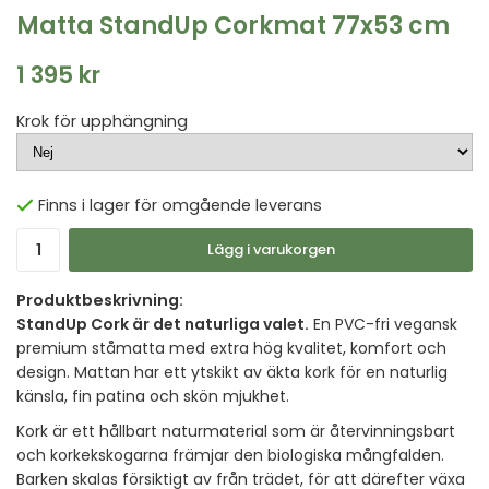
Matta StandUp Corkmat 77x53 cm
1 395 kr
Krok för upphängning
Finns i lager för omgående leverans
Lägg i varukorgen
Produktbeskrivning:
StandUp Cork är det naturliga valet.
En PVC-fri vegansk
premium ståmatta med extra hög kvalitet, komfort och
design. Mattan har ett ytskikt av äkta kork för en naturlig
känsla, fin patina och skön mjukhet.
Kork är ett hållbart naturmaterial som är återvinningsbart
och korkekskogarna främjar den biologiska mångfalden.
Barken skalas försiktigt av från trädet, för att därefter växa