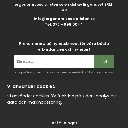
ergonomispecialisten.se en del av Ergohuset ERMI
AB
info@ergonomispecialisten.se
Tel. 072 - 899 0044
Prenumerera på nyhetsbrevet för våra bästa
erbjudanden och nyheter!
De uppgifter du matar in kommer endast användas till våra nyhetsbrev.
Villkor
Vi använder cookies
Kontakt
Vi använder cookies för funktion på sidan, analys av
Mina favoriter
data och marknadsföring.
Logga in
Om oss
Inställningar
Nyheter