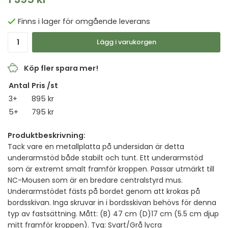
Finns i lager för omgående leverans
Lägg i varukorgen
Köp fler spara mer!
Antal
Pris /st
3+
895 kr
5+
795 kr
Produktbeskrivning:
Tack vare en metallplatta på undersidan är detta
underarmstöd både stabilt och tunt. Ett underarmstöd
som är extremt smalt framför kroppen. Passar utmärkt till
NC-Mousen som är en bredare centralstyrd mus.
Underarmstödet fästs på bordet genom att krokas på
bordsskivan. Inga skruvar in i bordsskivan behövs för denna
typ av fastsättning. Mått: (B) 47 cm (D)17 cm (5.5 cm djup
mitt framför kroppen). Tyg: Svart/Grå lycra