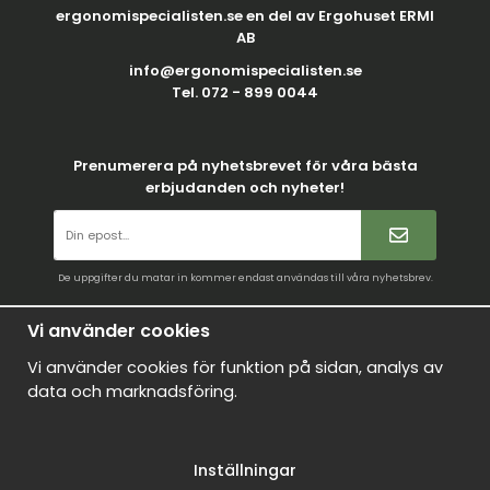
ergonomispecialisten.se en del av Ergohuset ERMI
AB
info@ergonomispecialisten.se
Tel. 072 - 899 0044
Prenumerera på nyhetsbrevet för våra bästa
erbjudanden och nyheter!
De uppgifter du matar in kommer endast användas till våra nyhetsbrev.
Villkor
Vi använder cookies
Kontakt
Vi använder cookies för funktion på sidan, analys av
Mina favoriter
data och marknadsföring.
Logga in
Om oss
Inställningar
Nyheter