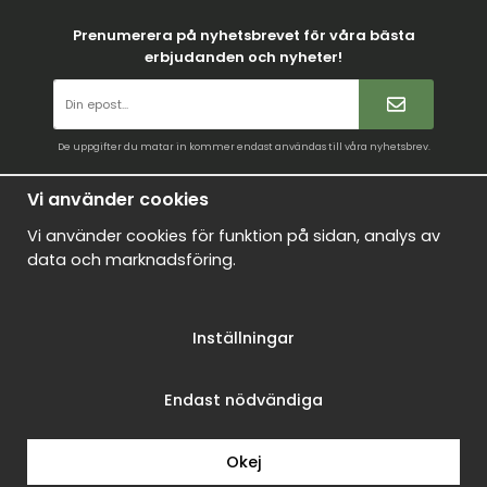
Prenumerera på nyhetsbrevet för våra bästa
erbjudanden och nyheter!
De uppgifter du matar in kommer endast användas till våra nyhetsbrev.
Villkor
Vi använder cookies
Kontakt
Vi använder cookies för funktion på sidan, analys av
Mina favoriter
data och marknadsföring.
Logga in
Om oss
Inställningar
Nyheter
Om cookies
Endast nödvändiga
Drift & produktion:
Wikinggruppen
Okej