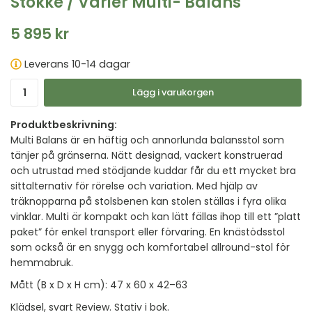
Stokke / Varier Multi- Balans
5 895 kr
Leverans 10-14 dagar
Lägg i varukorgen
Produktbeskrivning:
Multi Balans är en häftig och annorlunda balansstol som
tänjer på gränserna. Nätt designad, vackert konstruerad
och utrustad med stödjande kuddar får du ett mycket bra
sittalternativ för rörelse och variation. Med hjälp av
träknopparna på stolsbenen kan stolen ställas i fyra olika
vinklar. Multi är kompakt och kan lätt fällas ihop till ett ”platt
paket” för enkel transport eller förvaring. En knästödsstol
som också är en snygg och komfortabel allround-stol för
hemmabruk.
Mått (B x D x H cm): 47 x 60 x 42–63
Klädsel, svart Review. Stativ i bok.