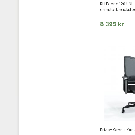
RH Extend 120 UNI
armstöd/nackstö
8 395 kr
Brizley Omnis Kont