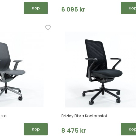
Köp
6 095 kr
Kö
sstol
Brizley Fibra Kontorsstol
Köp
8 475 kr
Kö