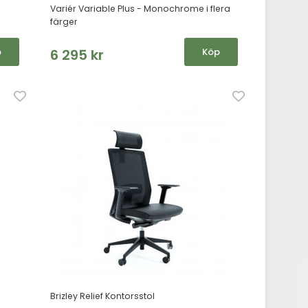
Variér Variable Plus - Monochrome i flera
färger
p
6 295 kr
Köp
Brizley Relief Kontorsstol