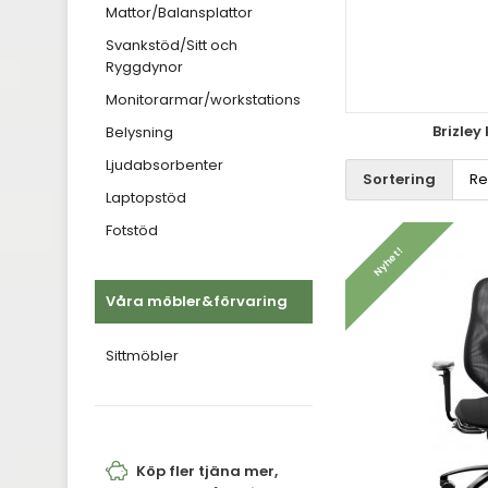
Mattor/Balansplattor
Svankstöd/Sitt och
Ryggdynor
Monitorarmar/workstations
Brizley
Belysning
Ljudabsorbenter
Sortering
Laptopstöd
Fotstöd
Nyhet!
Våra möbler&förvaring
Sittmöbler
Köp fler tjäna mer,