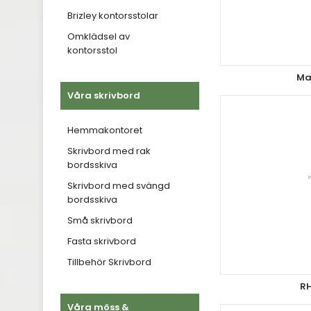
Brizley kontorsstolar
Omklädsel av
kontorsstol
Ma
Våra skrivbord
Hemmakontoret
Skrivbord med rak
bordsskiva
Skrivbord med svängd
bordsskiva
Små skrivbord
Fasta skrivbord
Tillbehör Skrivbord
RH
Våra möss &