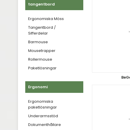
tangentbord
Ergonomiska Möss
Tangentbord /
Sifferdelar
Barmouse
Mousetrapper
Rollermouse
Paketlösningar
BeGe
Ergonomi
Ergonomiska
paketlösningar
Underarmsstöd
Dokumenthållare