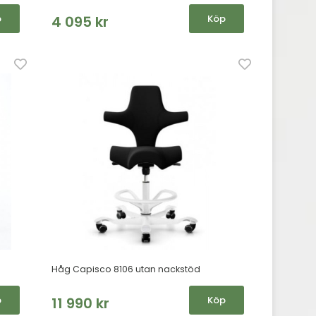
p
4 095 kr
Köp
Håg Capisco 8106 utan nackstöd
p
11 990 kr
Köp