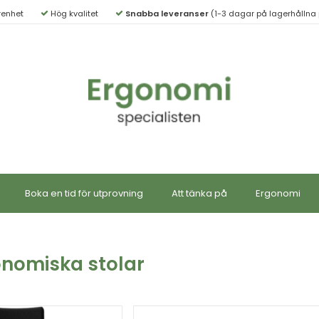
renhet
Hög kvalitet
Snabba leveranser
(1-3 dagar på lagerhållna 
Boka en tid för utprovning
Att tänka på
Ergonomi
nomiska stolar