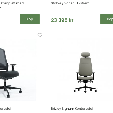
 - Komplett med
Stokke / Variér - Ekstrem
d
Köp
23 395 kr
Kö
orsstol
Brizley Signum Kontorsstol