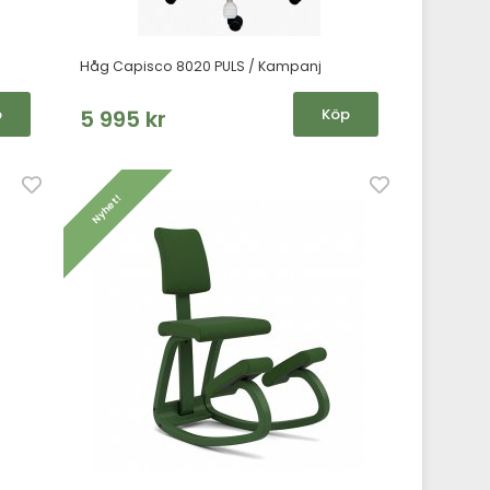
Håg Capisco 8020 PULS / Kampanj
p
5 995 kr
Köp
Nyhet!