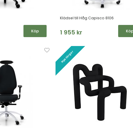
Klädsel till Håg Capisco 8106
Köp
1 955 kr
Kö
Nya färger