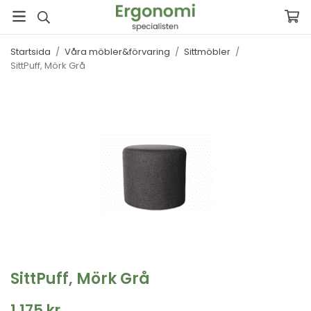
Startsida
/
Våra möbler&förvaring
/
Sittmöbler
/
SittPuff, Mörk Grå
SittPuff, Mörk Grå
1 175 kr