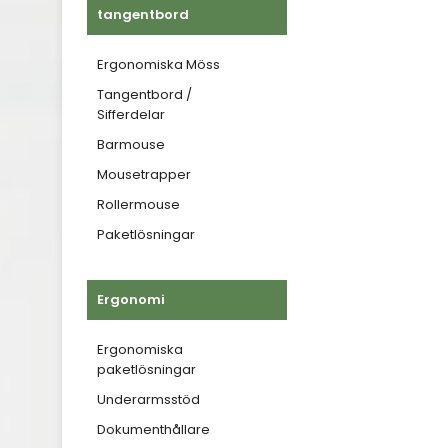
tangentbord
Ergonomiska Möss
Tangentbord /
Sifferdelar
Barmouse
Mousetrapper
Rollermouse
Paketlösningar
Ergonomi
Ergonomiska
paketlösningar
Underarmsstöd
Dokumenthållare