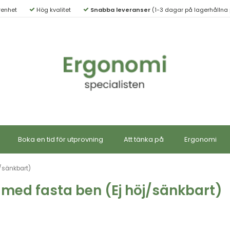
renhet
Hög kvalitet
Snabba leveranser
(1-3 dagar på lagerhållna 
Boka en tid för utprovning
Att tänka på
Ergonomi
j/sänkbart)
 med fasta ben (Ej höj/sänkbart)