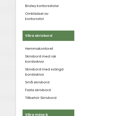
Brizley kontorsstolar
Omklädsel av
kontorsstol
Våra skrivbord
Hemmakontoret
Skrivbord med rak
bordsskiva
Skrivbord med svängd
bordsskiva
Små skrivbord
Fasta skrivbord
Tillbehör Skrivbord
Våra möss &