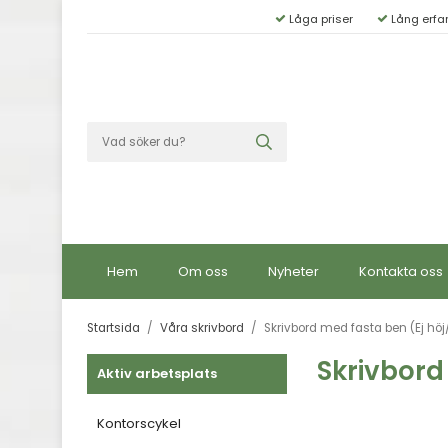
Låga priser
Lång erfa
Hem
Om oss
Nyheter
Kontakta oss
Startsida
/
Våra skrivbord
/
Skrivbord med fasta ben (Ej hö
Skrivbord
Aktiv arbetsplats
Kontorscykel