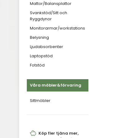
Mattor/Balansplattor
Svankstöd/Sitt och
Ryggdynor
Monitorarmar/workstations
Belysning
Ljudabsorbenter
Laptopstöd
Fotstöd
Våra möbler&förvaring
Sittmöbler
Köp fler tjäna mer,