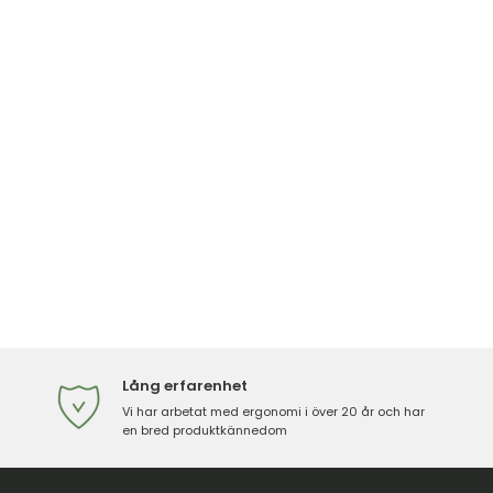
Lång erfarenhet
Vi har arbetat med ergonomi i över 20 år och har
en bred produktkännedom