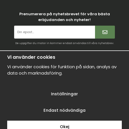
Prenumerera på nyhetsbrevet för våra bästa
erbjudanden och nyheter!
De uppgifter du matar in kommer endast användas till våra nyhetsbrev.
Villkor
Vi använder cookies
Kontakt
Vi använder cookies för funktion på sidan, analys av
Mina favoriter
data och marknadsföring.
Logga in
Om oss
Inställningar
Nyheter
Om cookies
Endast nödvändiga
Drift & produktion:
Wikinggruppen
Okej