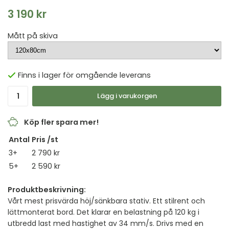
3 190 kr
Mått på skiva
Finns i lager för omgående leverans
Lägg i varukorgen
Köp fler spara mer!
Antal
Pris /st
3+
2 790 kr
5+
2 590 kr
Produktbeskrivning:
Vårt mest prisvärda höj/sänkbara stativ. Ett stilrent och
lättmonterat bord. Det klarar en belastning på 120 kg i
utbredd last med hastighet av 34 mm/s. Drivs med en