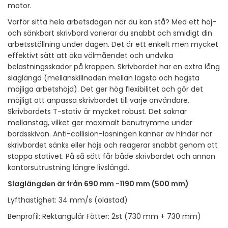
motor.
Varför sitta hela arbetsdagen när du kan stå? Med ett höj-
och sänkbart skrivbord varierar du snabbt och smidigt din
arbetsställning under dagen. Det är ett enkelt men mycket
effektivt sätt att öka välmåendet och undvika
belastningsskador på kroppen. Skrivbordet har en extra lång
slaglängd (mellanskillnaden mellan lägsta och högsta
möjliga arbetshöjd). Det ger hög flexibilitet och gör det
möjligt att anpassa skrivbordet till varje användare.
Skrivbordets T-stativ är mycket robust. Det saknar
mellanstag, vilket ger maximalt benutrymme under
bordsskivan. Anti-collision-lösningen känner av hinder när
skrivbordet sänks eller höjs och reagerar snabbt genom att
stoppa stativet. På så sätt får både skrivbordet och annan
kontorsutrustning längre livslängd.
Slaglängden är från 690 mm -1190 mm (500 mm)
Lyfthastighet: 34 mm/s (olastad)
Benprofil: Rektangulär Fötter: 2st (730 mm + 730 mm)