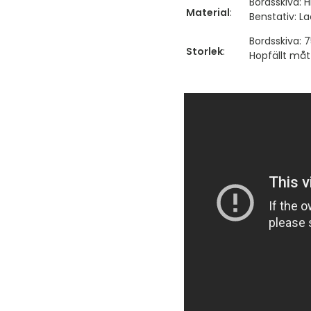
Bordsskiva: 
Material
:
Benstativ: L
Bordsskiva:
Storlek
:
Hopfällt må