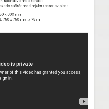
HPL spånskiva med kantlist.
ackade stålrör med mjuka tassar av plast.
 750 x 600 mm
tt: 750 x 750 mm x 75 m