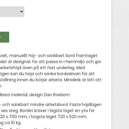
n
tabelt, manuellt höj- och sänkbart bord framtaget
det är designat för att passa in i hemmiljö och gör
n arbetshöjd även på ett fast underlag. Med
lägen kan du höja och sänka bordsskivan för att
ällning innan du börjar arbeta. Minidesk är lätt att
.
llbara material, design Dan Ihreborn.
- och sänkbart mindre arbetsbord. Fasta höjdlägen
sex steg. Bordet kräver i lägsta läget en yta för
720 x 700 mm, i högsta läget 720 x 520 mm.
g ca 10 kg.