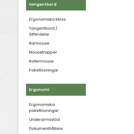
tangentbord
Ergonomiska Möss
Tangentbord /
Sifferdelar
Barmouse
Mousetrapper
Rollermouse
Paketlösningar
Ergonomi
Ergonomiska
paketlösningar
Underarmsstöd
Dokumenthållare