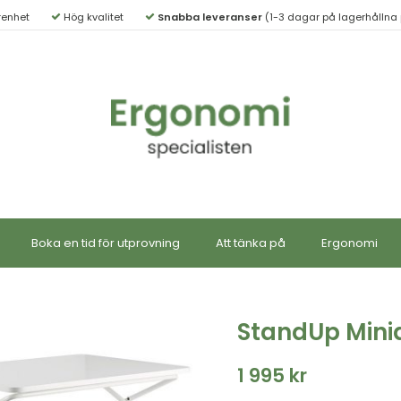
renhet
Hög kvalitet
Snabba leveranser
(1-3 dagar på lagerhållna 
Boka en tid för utprovning
Att tänka på
Ergonomi
StandUp Mini
1 995 kr