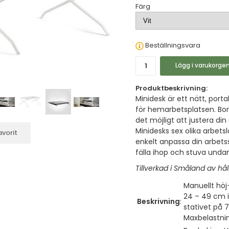
Färg
Beställningsvara
Lägg i varukorge
Produktbeskrivning:
Minidesk är ett nätt, por
för hemarbetsplatsen. Bor
det möjligt att justera di
Minidesks sex olika arbets
vorit
enkelt anpassa din arbetsst
fälla ihop och stuva undan
Tillverkad i Småland av hå
Manuellt höj
24 – 49 cm i 
Beskrivning
:
stativet på 
Maxbelastnin