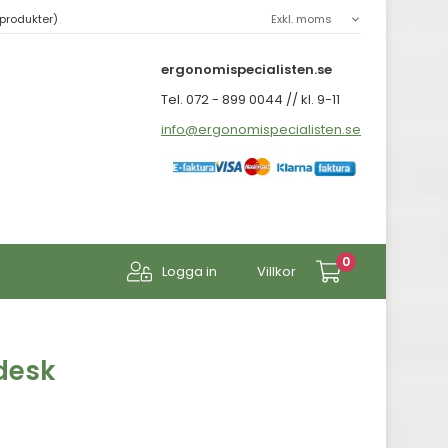
produkter)
ergonomispecialisten.se
Tel. 072 - 899 0044 // kl. 9-11
info@ergonomispecialisten.se
0
Logga in
Villkor
desk