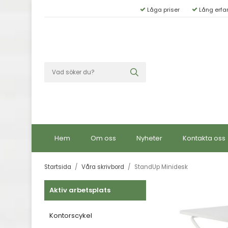
Låga priser
Lång erfa
Hem
Om oss
Nyheter
Kontakta oss
Startsida
/
Våra skrivbord
/
StandUp Minidesk
Aktiv arbetsplats
Kontorscykel