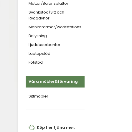
Mattor/Balansplattor
Svankstöd/Sitt och
Ryggdynor
Monitorarmar/workstations
Belysning
Ljudabsorbenter
Laptopstöd
Fotstöd
Våra möbler&förvaring
Sittmöbler
Köp fler tjäna mer,