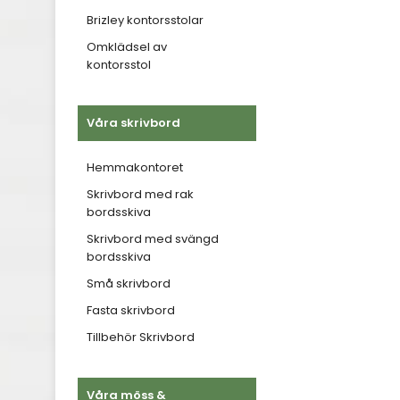
Brizley kontorsstolar
Omklädsel av
kontorsstol
Våra skrivbord
Hemmakontoret
Skrivbord med rak
bordsskiva
Skrivbord med svängd
bordsskiva
Små skrivbord
Fasta skrivbord
Tillbehör Skrivbord
Våra möss &