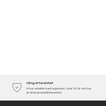
Lång erfarenhet
Vi har arbetat med ergonomi i över 20 år och har
en bred produktkännedom