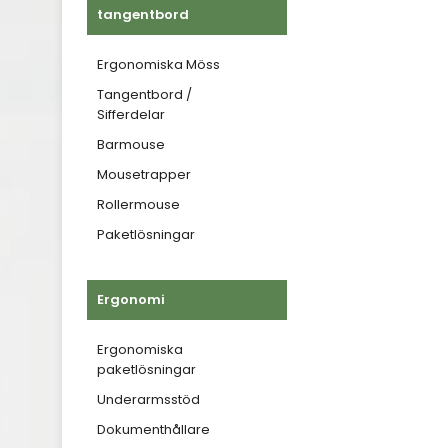
tangentbord
Ergonomiska Möss
Tangentbord /
Sifferdelar
Barmouse
Mousetrapper
Rollermouse
Paketlösningar
Ergonomi
Ergonomiska
paketlösningar
Underarmsstöd
Dokumenthållare