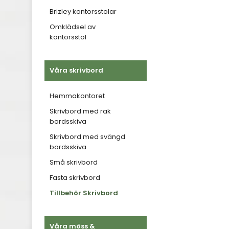
Brizley kontorsstolar
Omklädsel av
kontorsstol
Våra skrivbord
Hemmakontoret
Skrivbord med rak
bordsskiva
Skrivbord med svängd
bordsskiva
Små skrivbord
Fasta skrivbord
Tillbehör Skrivbord
Våra möss &