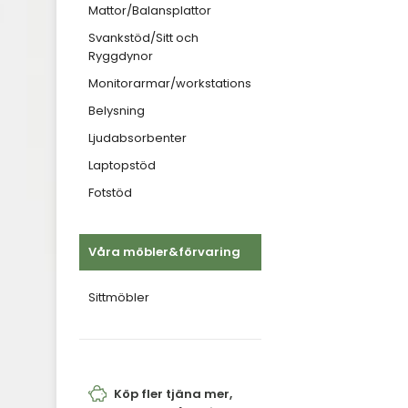
Mattor/Balansplattor
Svankstöd/Sitt och
Ryggdynor
Monitorarmar/workstations
Belysning
Ljudabsorbenter
Laptopstöd
Fotstöd
Våra möbler&förvaring
Sittmöbler
Köp fler tjäna mer,