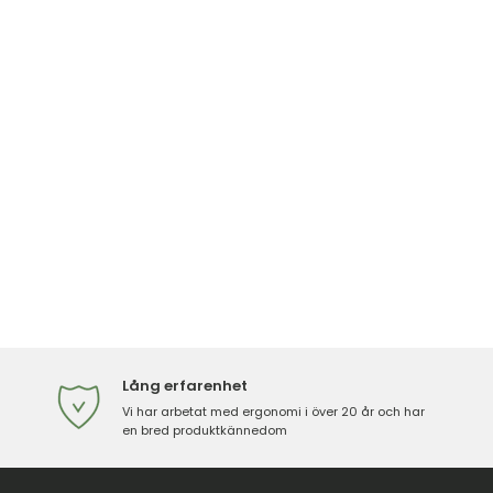
Lång erfarenhet
Vi har arbetat med ergonomi i över 20 år och har
en bred produktkännedom