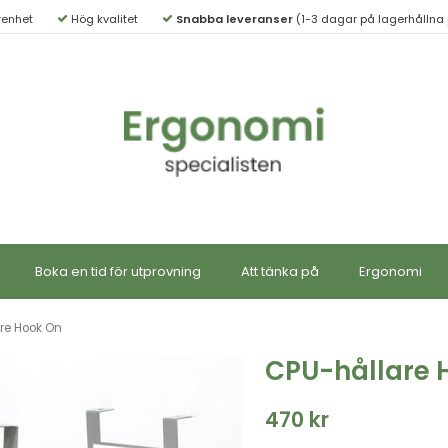
renhet
Hög kvalitet
Snabba leveranser
(1-3 dagar på lagerhållna 
Boka en tid för utprovning
Att tänka på
Ergonomi
re Hook On
CPU-hållare 
470 kr