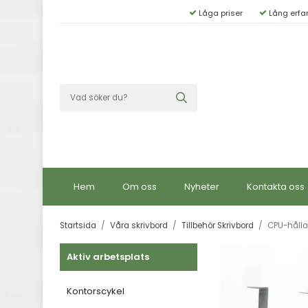
Låga priser
Lång erfa
Hem
Om oss
Nyheter
Kontakta oss
Startsida
/
Våra skrivbord
/
Tillbehör Skrivbord
/
CPU-hålla
Aktiv arbetsplats
Kontorscykel