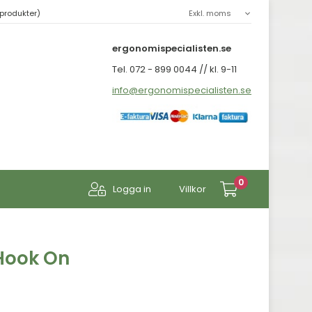
produkter)
ergonomispecialisten.se
Tel. 072 - 899 0044 // kl. 9-11
info@ergonomispecialisten.se
0
Logga in
Villkor
Hook On