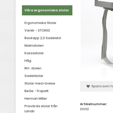
Våra ergonomiska stolar
Ergonomiska Stolar
Variér - STOKKE
Backapp 2,0 Sadelstol
Malmstolen
Kassastolar
Håg
RH- stolen
Sadelstolar
Stolar med rörelse
Spara som fa
BeGe - Frapett
Herman Miller
Artikelnummer:
Prisvärda stolar från
1001SI
Lanab