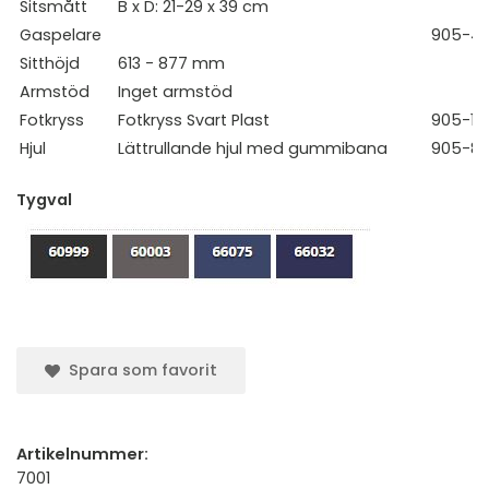
Sitsmått
B x D: 21-29 x 39 cm
Gaspelare
905-4
Sitthöjd
613 - 877 mm
Armstöd
Inget armstöd
Fotkryss
Fotkryss Svart Plast
905-10
Hjul
Lättrullande hjul med gummibana
905-81
Tygval
Spara som favorit
Artikelnummer:
7001