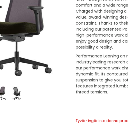
comfort and a wide range 
Charged with designing a
value, award-winning desi
constraint. Thanks to the
including our patented Pos
high-performance work cha
enjoy good design and com
possibility a reality.
Performance Leaning on m
industryleading research 
our performance work ch
dynamic fit. Its contoure
suspension to give you to
features integrated lumba
thread tensions.
Tyvärr ingår inte denna produkt