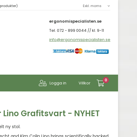
produkter)
ergonomispecialisten.se
Tel. 072 - 899 0044 // kl. 9-11
info@ergonomispecialisten.se
0
Logga in
Villkor
 Lino Grafitsvart - NYHET
lt ny stol.
ht and Kim Colin Lino brings scientifically backed