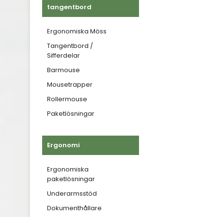
tangentbord
Ergonomiska Möss
Tangentbord /
Sifferdelar
Barmouse
Mousetrapper
Rollermouse
Paketlösningar
Ergonomi
Ergonomiska
paketlösningar
Underarmsstöd
Dokumenthållare