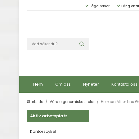
Låga priser
Lång erfa
Hem
Om oss
Nyheter
Kontakta oss
Startsida
/
Våra ergonomiska stolar
/
Herman Miller Lino Gr
Aktiv arbetsplats
Kontorscykel