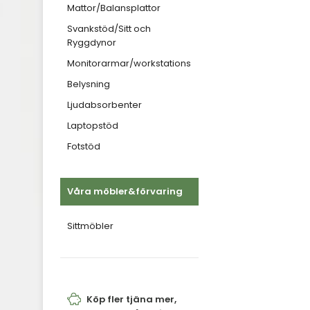
Mattor/Balansplattor
Svankstöd/Sitt och
Ryggdynor
Monitorarmar/workstations
Belysning
Ljudabsorbenter
Laptopstöd
Fotstöd
Våra möbler&förvaring
Sittmöbler
Köp fler tjäna mer,