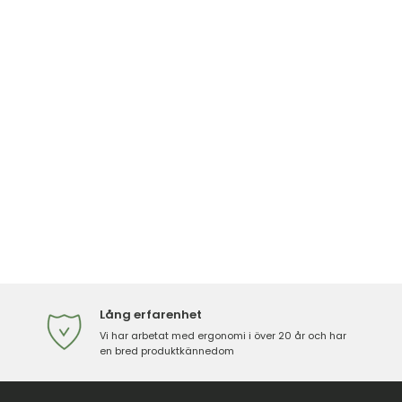
Lång erfarenhet
Vi har arbetat med ergonomi i över 20 år och har
en bred produktkännedom