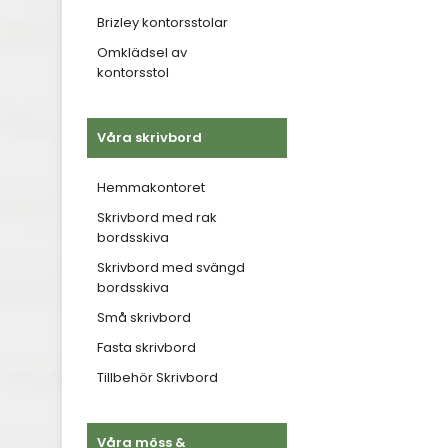
Brizley kontorsstolar
Omklädsel av
kontorsstol
Våra skrivbord
Hemmakontoret
Skrivbord med rak
bordsskiva
Skrivbord med svängd
bordsskiva
Små skrivbord
Fasta skrivbord
Tillbehör Skrivbord
Våra möss &