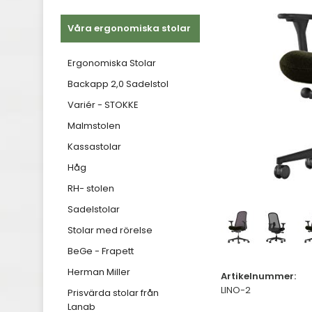
Våra ergonomiska stolar
Ergonomiska Stolar
Backapp 2,0 Sadelstol
Variér - STOKKE
Malmstolen
Kassastolar
Håg
RH- stolen
Sadelstolar
Stolar med rörelse
BeGe - Frapett
Herman Miller
Artikelnummer:
LINO-2
Prisvärda stolar från
Lanab