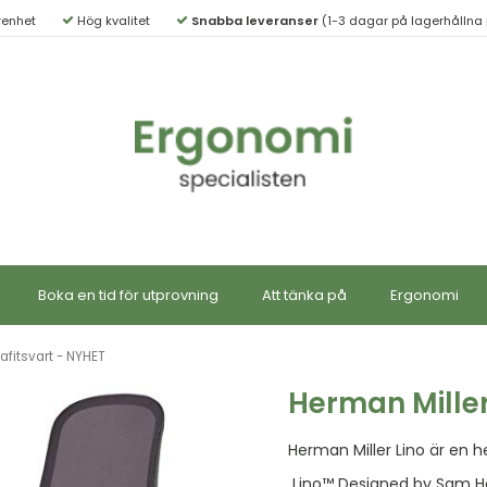
renhet
Hög kvalitet
Snabba leveranser
(1-3 dagar på lagerhållna 
Boka en tid för utprovning
Att tänka på
Ergonomi
afitsvart - NYHET
Herman Miller
Herman Miller Lino är en he
Lino™ Designed by Sam Hec